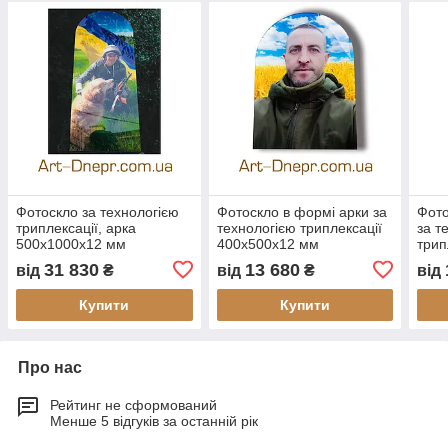
Фотоскло за технологією
Фотоскло в формі арки за
Фото
триплексації, арка
технологією триплексації
за т
500х1000х12 мм
400х500х12 мм
трип
мм
31 830
13 680
від
₴
від
₴
від
Купити
Купити
Про нас
Рейтинг не сформований
Менше 5 відгуків за останній рік