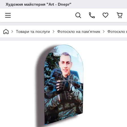
Художня майстерня "Art - Dnepr"
Товари та послуги
Фотоскло на пам'ятник
Фотоскло 