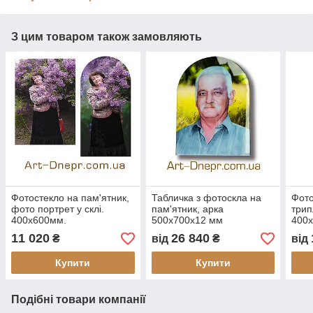
З цим товаром також замовляють
Фотостекло на пам'ятник,
Табличка з фотоскла на
Фото
фото портрет у склі.
пам'ятник, арка
трип
400х600мм.
500х700х12 мм
400
11 020
26 840
₴
від
₴
від
Купити
Купити
Подібні товари компанії