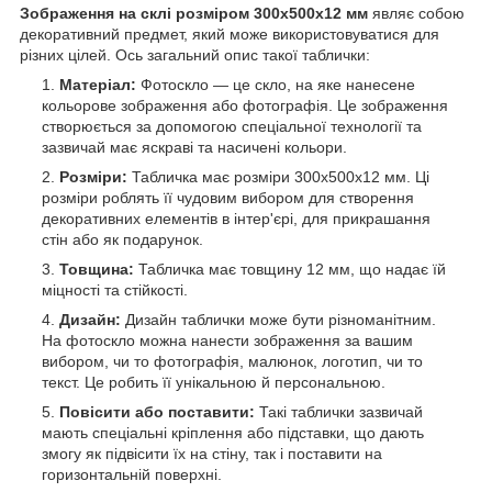
Зображення на склі розміром 300х500x12 мм
являє собою
декоративний предмет, який може використовуватися для
різних цілей. Ось загальний опис такої таблички:
Матеріал:
Фотоскло — це скло, на яке нанесене
кольорове зображення або фотографія. Це зображення
створюється за допомогою спеціальної технології та
зазвичай має яскраві та насичені кольори.
Розміри:
Табличка має розміри 300х500х12 мм. Ці
розміри роблять її чудовим вибором для створення
декоративних елементів в інтер'єрі, для прикрашання
стін або як подарунок.
Товщина:
Табличка має товщину 12 мм, що надає їй
міцності та стійкості.
Дизайн:
Дизайн таблички може бути різноманітним.
На фотоскло можна нанести зображення за вашим
вибором, чи то фотографія, малюнок, логотип, чи то
текст. Це робить її унікальною й персональною.
Повісити або поставити:
Такі таблички зазвичай
мають спеціальні кріплення або підставки, що дають
змогу як підвісити їх на стіну, так і поставити на
горизонтальній поверхні.