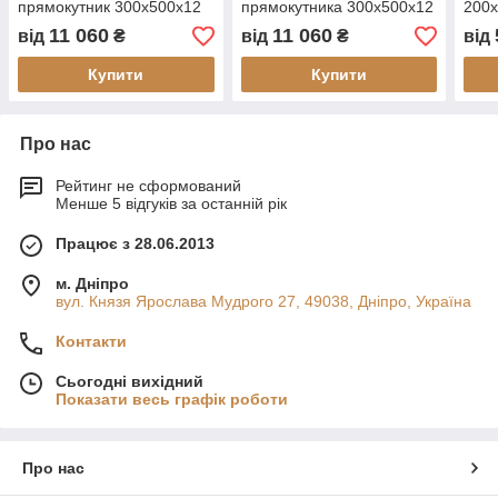
прямокутник 300х500х12
прямокутника 300х500х12
200
мм
мм
11 060
11 060
від
₴
від
₴
від
Купити
Купити
Про нас
Рейтинг не сформований
Менше 5 відгуків за останній рік
Працює з 28.06.2013
м. Дніпро
вул. Князя Ярослава Мудрого 27, 49038, Дніпро, Україна
Контакти
Сьогодні вихідний
Показати весь графік роботи
Про нас