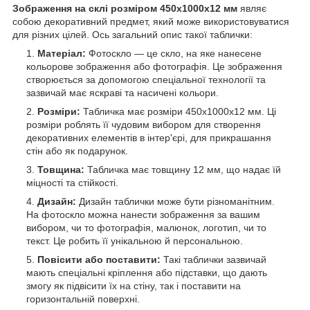
Зображення на склі розміром 450х1000x12 мм
являє
собою декоративний предмет, який може використовуватися
для різних цілей. Ось загальний опис такої таблички:
Матеріал:
Фотоскло — це скло, на яке нанесене
кольорове зображення або фотографія. Це зображення
створюється за допомогою спеціальної технології та
зазвичай має яскраві та насичені кольори.
Розміри:
Табличка має розміри 450х1000х12 мм. Ці
розміри роблять її чудовим вибором для створення
декоративних елементів в інтер'єрі, для прикрашання
стін або як подарунок.
Товщина:
Табличка має товщину 12 мм, що надає їй
міцності та стійкості.
Дизайн:
Дизайн таблички може бути різноманітним.
На фотоскло можна нанести зображення за вашим
вибором, чи то фотографія, малюнок, логотип, чи то
текст. Це робить її унікальною й персональною.
Повісити або поставити:
Такі таблички зазвичай
мають спеціальні кріплення або підставки, що дають
змогу як підвісити їх на стіну, так і поставити на
горизонтальній поверхні.