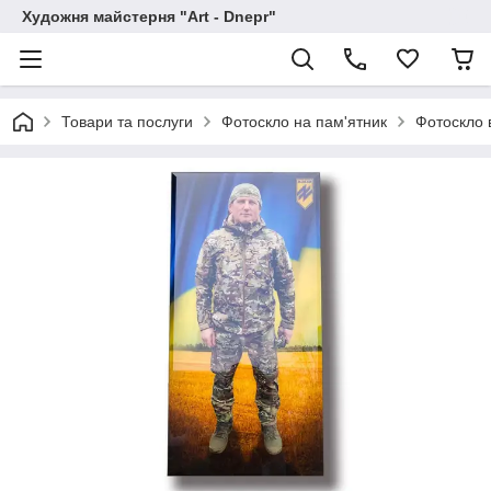
Художня майстерня "Art - Dnepr"
Товари та послуги
Фотоскло на пам'ятник
Фотоскло 