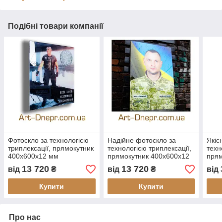
Подібні товари компанії
Фотоскло за технологією
Надійне фотоскло за
Якіс
триплексації, прямокутник
технологією триплексації,
техн
400х600х12 мм
прямокутник 400х600х12
прям
мм
мм
13 720
13 720
від
₴
від
₴
від
Купити
Купити
Про нас