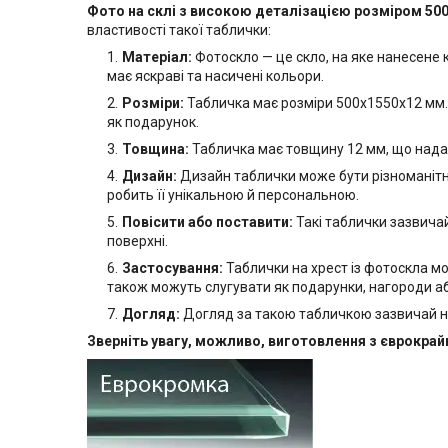
Фото на склі з високою деталізацією розміром 50
властивості такої таблички:
Матеріал:
Фотоскло — це скло, на яке нанесене
має яскраві та насичені кольори.
Розміри:
Табличка має розміри 500х1550х12 мм. 
як подарунок.
Товщина:
Табличка має товщину 12 мм, що надає ї
Дизайн:
Дизайн таблички може бути різноманітни
робить її унікальною й персональною.
Повісити або поставити:
Такі таблички зазвичай
поверхні.
Застосування:
Таблички на хрест із фотоскла м
також можуть слугувати як подарунки, нагороди а
Догляд:
Догляд за такою табличкою зазвичай н
Зверніть увагу, можливо, виготовлення з єврокра