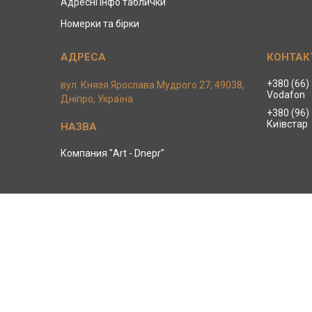
Адресні інфо таблички
Номерки та бірки
+380 (66)
вул. Князя Ярослава Мудрого 27, 49038,
Vodafon
Дніпро, Україна
+380 (96)
Київстар
Компания "Art - Dnepr"