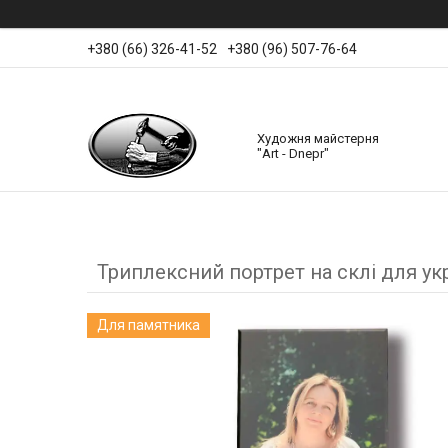
+380 (66) 326-41-52
+380 (96) 507-76-64
Художня майстерня
"Art - Dnepr"
Триплексний портрет на склі для ук
Для памятника