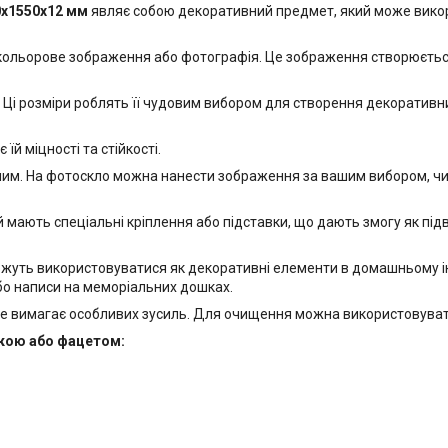
0х1550x12 мм
являє собою декоративний предмет, який може викори
 кольорове зображення або фотографія. Це зображення створюється
Ці розміри роблять її чудовим вибором для створення декоративних
й міцності та стійкості.
м. На фотоскло можна нанести зображення за вашим вибором, чи то
 мають спеціальні кріплення або підставки, що дають змогу як підвіс
ожуть використовуватися як декоративні елементи в домашньому інт
бо написи на меморіальних дошках.
е вимагає особливих зусиль. Для очищення можна використовувати
йкою або фацетом: