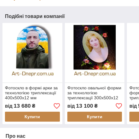
Подібні товари компанії
Фотоскло в формі арки за
Фотоскло овальної форми
Фото
технологією триплексації
за технологією
форм
400х500х12 мм
триплексації 300х500х12
трип
мм
мм
13 680
13 100
від
₴
від
₴
від
Купити
Купити
Про нас