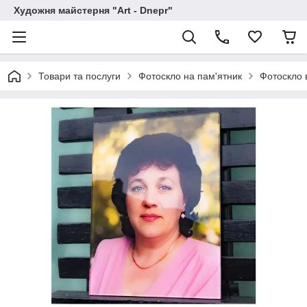
Художня майстерня "Art - Dnepr"
Товари та послуги
Фотоскло на пам'ятник
Фотоскло 