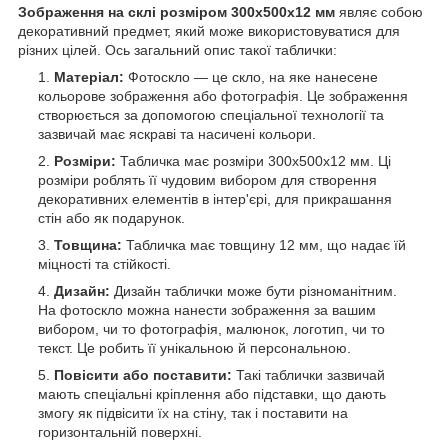
Зображення на склі розміром 300х500x12 мм
являє собою
декоративний предмет, який може використовуватися для
різних цілей. Ось загальний опис такої таблички:
Матеріал:
Фотоскло — це скло, на яке нанесене
кольорове зображення або фотографія. Це зображення
створюється за допомогою спеціальної технології та
зазвичай має яскраві та насичені кольори.
Розміри:
Табличка має розміри 300х500х12 мм. Ці
розміри роблять її чудовим вибором для створення
декоративних елементів в інтер'єрі, для прикрашання
стін або як подарунок.
Товщина:
Табличка має товщину 12 мм, що надає їй
міцності та стійкості.
Дизайн:
Дизайн таблички може бути різноманітним.
На фотоскло можна нанести зображення за вашим
вибором, чи то фотографія, малюнок, логотип, чи то
текст. Це робить її унікальною й персональною.
Повісити або поставити:
Такі таблички зазвичай
мають спеціальні кріплення або підставки, що дають
змогу як підвісити їх на стіну, так і поставити на
горизонтальній поверхні.