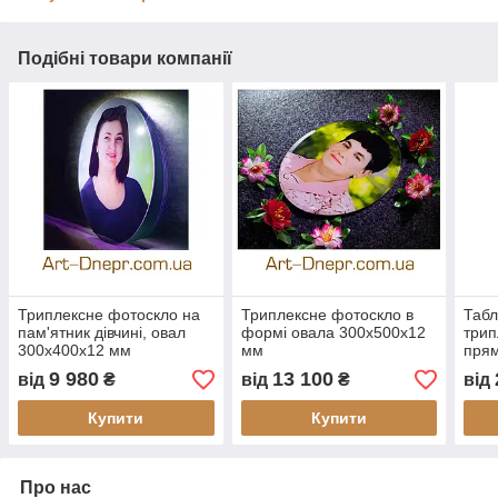
Подібні товари компанії
Триплексне фотоскло на
Триплексне фотоскло в
Табл
пам'ятник дівчині, овал
формі овала 300х500х12
трип
300х400х12 мм
мм
прям
мм
9 980
13 100
від
₴
від
₴
від
Купити
Купити
Про нас