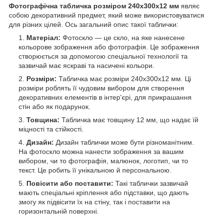
Фотографічна табличка розміром 240х300x12 мм
являє
собою декоративний предмет, який може використовуватися
для різних цілей. Ось загальний опис такої таблички:
Матеріал:
Фотоскло — це скло, на яке нанесене
кольорове зображення або фотографія. Це зображення
створюється за допомогою спеціальної технології та
зазвичай має яскраві та насичені кольори.
Розміри:
Табличка має розміри 240х300х12 мм. Ці
розміри роблять її чудовим вибором для створення
декоративних елементів в інтер'єрі, для прикрашання
стін або як подарунок.
Товщина:
Табличка має товщину 12 мм, що надає їй
міцності та стійкості.
Дизайн:
Дизайн таблички може бути різноманітним.
На фотоскло можна нанести зображення за вашим
вибором, чи то фотографія, малюнок, логотип, чи то
текст. Це робить її унікальною й персональною.
Повісити або поставити:
Такі таблички зазвичай
мають спеціальні кріплення або підставки, що дають
змогу як підвісити їх на стіну, так і поставити на
горизонтальній поверхні.