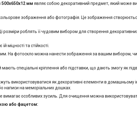
м 500х650x12 мм
являє собою декоративний предмет, який може вик
 кольорове зображення або фотографія. Це зображення створюється
і розміри роблять її чудовим вибором для створення декоративних е
й міцності та стійкості.
м. На фотоскло можна нанести зображення за вашим вибором, чи то
 мають спеціальні кріплення або підставки, що дають змогу як підвіс
ожуть використовуватися як декоративні елементи в домашньому інт
бо написи на меморіальних дошках.
е вимагає особливих зусиль. Для очищення можна використовувати
йкою або фацетом: