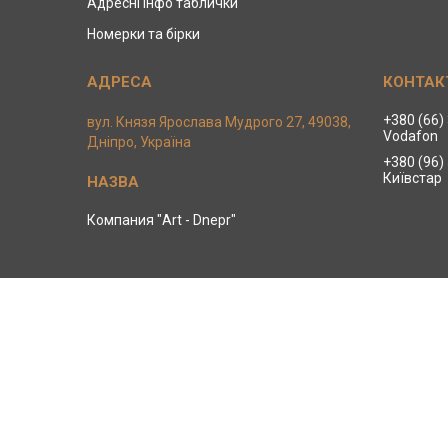
Адресні інфо таблички
Номерки та бірки
+380 (66)
вул. Князя Ярослава Мудрого 27, 49038,
Vodafon
Дніпро, Україна
+380 (96)
Київстар
Компания "Art - Dnepr"