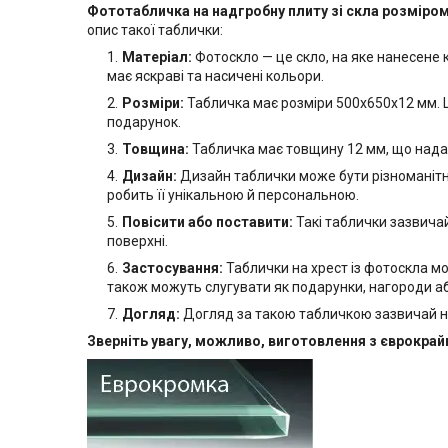
Фототабличка на надгробну плиту зі скла розміро
опис такої таблички:
Матеріал:
Фотоскло — це скло, на яке нанесене
має яскраві та насичені кольори.
Розміри:
Табличка має розміри 500х650x12 мм. Ц
подарунок.
Товщина:
Табличка має товщину 12 мм, що надає ї
Дизайн:
Дизайн таблички може бути різноманітни
робить її унікальною й персональною.
Повісити або поставити:
Такі таблички зазвичай
поверхні.
Застосування:
Таблички на хрест із фотоскла м
також можуть слугувати як подарунки, нагороди а
Догляд:
Догляд за такою табличкою зазвичай н
Зверніть увагу, можливо, виготовлення з єврокра