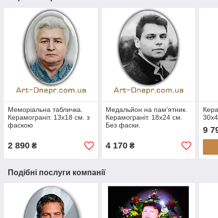
Меморіальна табличка.
Медальйон на пам'ятник.
Кера
Керамограніт. 13х18 см. з
Керамограніт. 18х24 см.
30х4
фаскою
Без фаски.
9 7
2 890
4 170
₴
₴
Подібні послуги компанії