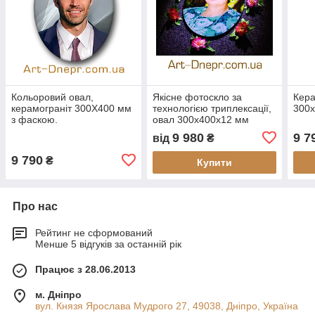
Кольоровий овал,
Якісне фотоскло за
Кера
керамограніт 300Х400 мм
технологією триплексації,
300х
з фаскою.
овал 300х400х12 мм
9 980
9 7
від
₴
9 790
₴
Купити
Про нас
Рейтинг не сформований
Менше 5 відгуків за останній рік
Працює з 28.06.2013
м. Дніпро
вул. Князя Ярослава Мудрого 27, 49038, Дніпро, Україна