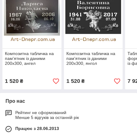
Композитна табличка на
Композитна табличка на
Табл
пам'ятник із даними
пам'ятник із даними
форм
200х300, ангел
200х300, янгол
із ф
1 520
1 520
7 9
₴
₴
Про нас
Рейтинг не сформований
Менше 5 відгуків за останній рік
Працює з 28.06.2013