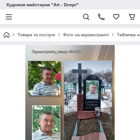
Художня майстерня "Art - Dnepr"
Товари та послуги
Фото на керамограніті
Табличка н