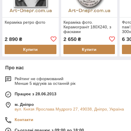
Кераміка ретро фото
Кераміка фото.
Фото
Керамограніт 180Х240, з
пам'
фасками
300
2 890
2 650
6 3
₴
₴
Купити
Купити
Про нас
Рейтинг не сформований
Менше 5 відгуків за останній рік
Працює з 28.06.2013
м. Дніпро
вул. Князя Ярослава Мудрого 27, 49038, Дніпро, Україна
Контакти
Сьогодні працює з 09:00 до 18:00