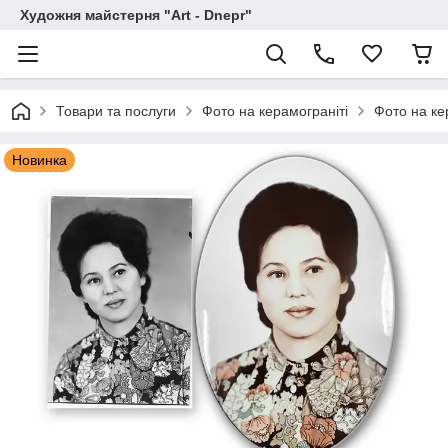
Художня майстерня "Art - Dnepr"
Товари та послуги
Фото на керамограніті
Фото на ке
Новинка